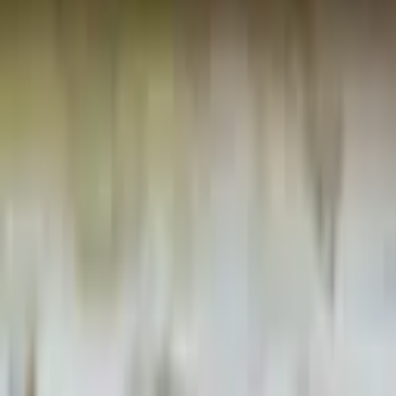
Appelez-nous au 04 28 044 044 du lundi au vendredi de 9h à 17h00 (